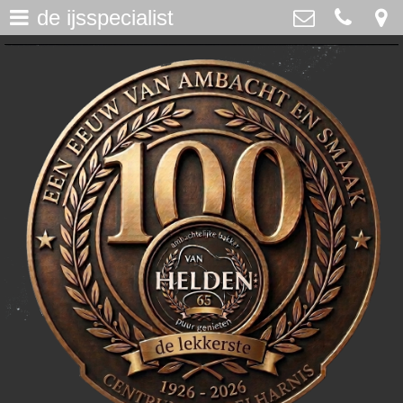
de ijsspecialist
assortiment
>
Bakker Van Helden
Westdijk 12, Middelharnis
home
0187-482065
>
info@bakkervanhelden.nl
nieuws
>
lunchroom
>
de ijsspecialist
>
flakkeecialiteiten
>
skitaart
>
webshop
>