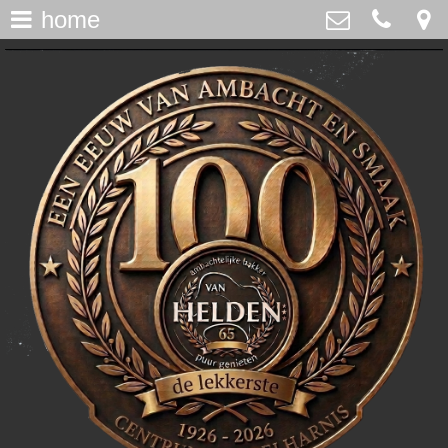
home
assortiment
>
Bakker Van Helden
Westdijk 12, Middelharnis
home
0187-482065
>
info@bakkervanhelden.nl
nieuws
>
lunchroom
>
de ijsspecialist
>
flakkeecialiteiten
>
skitaart
>
webshop
>