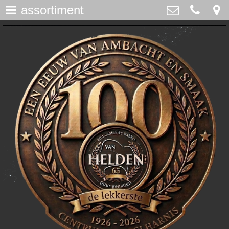
assortiment
assortiment
>
Bakker Van Helden
Westdijk 12, Middelharnis
home
0187-482065
>
info@bakkervanhelden.nl
nieuws
>
lunchroom
>
de ijsspecialist
>
flakkeecialiteiten
>
skitaart
>
webshop
>