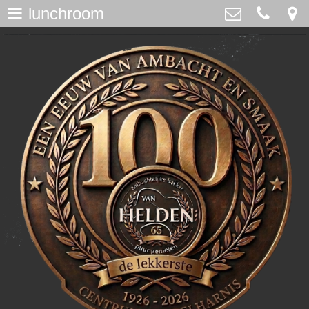
lunchroom
assortiment
>
Bakker Van Helden
Westdijk 12, Middelharnis
home
0187-482065
>
info@bakkervanhelden.nl
nieuws
>
lunchroom
>
de ijsspecialist
>
flakkeecialiteiten
>
skitaart
>
webshop
>