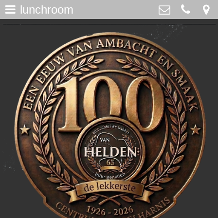
lunchroom
assortiment
>
Bakker Van Helden
Westdijk 12, Middelharnis
home
0187-482065
>
info@bakkervanhelden.nl
nieuws
>
lunchroom
>
de ijsspecialist
>
flakkeecialiteiten
>
skitaart
>
webshop
>