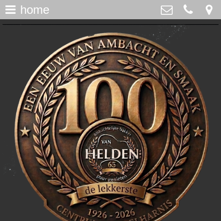
home
assortiment
>
Bakker Van Helden
Westdijk 12, Middelharnis
home
0187-482065
>
info@bakkervanhelden.nl
nieuws
>
lunchroom
>
de ijsspecialist
>
flakkeecialiteiten
>
skitaart
>
webshop
>