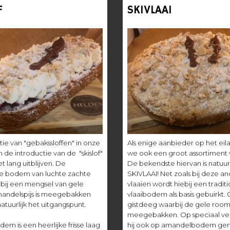
F
SKIVLAAI
tie van "gebakssloffen" in onze
Als enige aanbieder op het ei
n de introductie van de "skislof"
we ook een groot assortiment 
et lang uitblijven. De
De bekendste hiervan is natuurl
 bodem van luchte zachte
SKIVLAAI! Net zoals bij deze a
bij een mengsel van gele
vlaaien wordt hiebij een tradit
andelspijs is meegebakken
vlaaibodem als basis gebuirkt.
natuurlijk het uitgangspunt.
gistdeeg waarbij de gele room 
meegebakken. Op speciaal ve
em is een heerlijke frisse laag
hij ook op amandelbodem ge