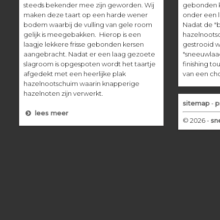
steeds bekender mee zijn geworden. Wij
gebonden k
maken deze taart op een harde wener
onder een l
bodem waarbij de vulling van gele room
Nadat de "
gelijk is meegebakken. Hierop is een
hazelnootsc
laagje lekkere frisse gebonden kersen
gestrooid 
aangebracht. Nadat er een laag gezoete
"sneeuwlaag
slagroom is opgespoten wordt het taartje
finishing t
afgedekt met een heerlijke plak
van een cho
hazelnootschuim waarin knapperige
hazelnoten zijn verwerkt.
sitemap
-
p
lees meer
© 2026 -
sne