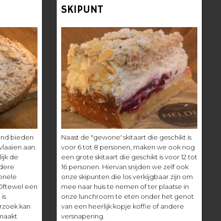
SKIPUNT
land bieden
Naast de "gewone' skitaart die geschikt is
vlaaien aan.
voor 6 tot 8 personen, maken we ook nog
ijk de
een grote skitaart die geschikt is voor 12 tot
ndere
16 personen. Hiervan snijden we zelf ook
ionele
onze skipunten die los verkijgbaar zijn om
 Oftewel een
mee naar huis te nemen of ter plaatse in
is
onze lunchroom te eten onder het genot
rzoek kan
van een heerlijk kopje koffie of andere
maakt
versnapering.