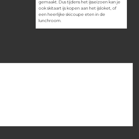
gemaakt. Dus tijdens het ijsseizoen kan je
ook skitaart ijs kopen aan het ijsloket, of
een heerlijke skicoupe eten in de
lunchroom.