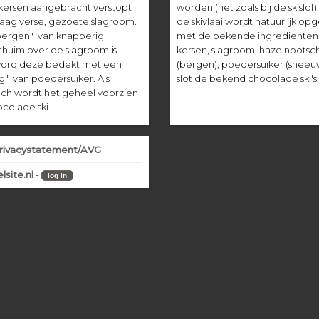
ersen aangebracht verstopt
worden (net zoals bij de skislof)
aag verse, gezoete slagroom.
de skivlaai wordt natuurlijk o
bergen" van knapperig
met de bekende ingrediënten 
huim over de slagroom is
kersen, slagroom, hazelnootsc
word deze bedekt met een
(bergen), poedersuiker (sneeu
" van poedersuiker. Als
slot de bekend chocolade ski's.
ouch wordt het geheel voorzien
colade ski.
rivacystatement/AVG
lsite.nl
-