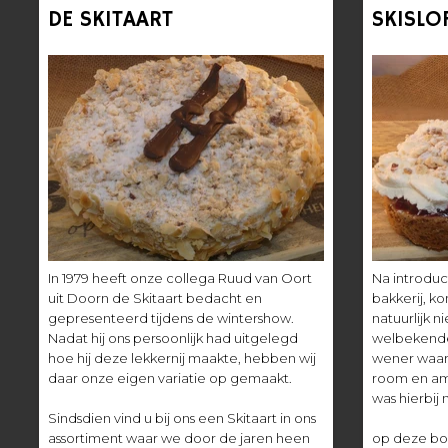
DE SKITAART
SKISLO
In 1979 heeft onze collega Ruud van Oort
Na introduc
uit Doorn de Skitaart bedacht en
bakkerij, ko
gepresenteerd tijdens de wintershow.
natuurlijk ni
Nadat hij ons persoonlijk had uitgelegd
welbekende
hoe hij deze lekkernij maakte, hebben wij
wener waar
daar onze eigen variatie op gemaakt.
room en am
was hierbij 
Sindsdien vind u bij ons een Skitaart in ons
assortiment waar we door de jaren heen
op deze bod