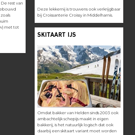
. De rest van
pgebouwd
Deze lekkernij is trouwens ook verkrijgbaar
zoals
bij Croissanterie Croissy in Middelharnis.
huim
w) met tot
SKITAART IJS
Omdat bakker van Helden sinds 2003 ook
ambachtelijk schepijs maakt in eigen
bakkerij, is het natuurlijk logisch dat ook
daarbij een skitaart variant moet worden