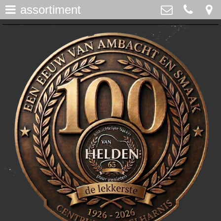
assortiment
assortiment
>
Bakker Van Helden
Westdijk 12, Middelharnis
home
0187-482065
>
info@bakkervanhelden.nl
nieuws
>
lunchroom
>
de ijsspecialist
>
flakkeecialiteiten
>
skitaart
>
webshop
>