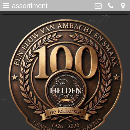
assortiment
assortiment
>
Bakker Van Helden
Westdijk 12, Middelharnis
home
0187-482065
>
info@bakkervanhelden.nl
nieuws
>
lunchroom
>
de ijsspecialist
>
flakkeecialiteiten
>
skitaart
>
webshop
>