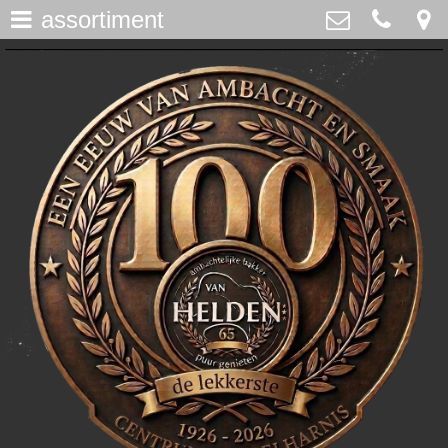
assortiment
assortiment
>
Bakker Van Helden
Westdijk 12, Middelharnis
home
0187-482065
>
info@bakkervanhelden.nl
nieuws
>
lunchroom
>
de ijsspecialist
>
flakkeecialiteiten
>
skitaart
>
webshop
>