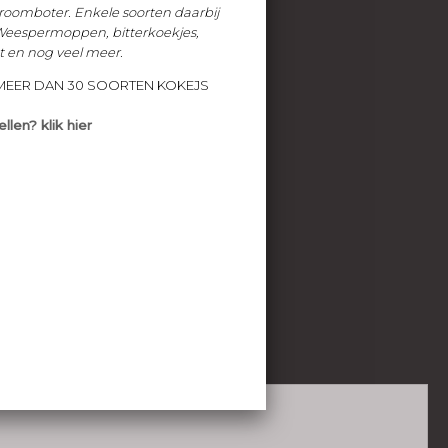
map
-
privacystatement/AVG
6 -
snelsite.nl
-