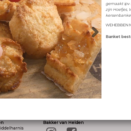
BANKET KOEKJES
site
© 202
Naast roomboterkoekjes hebben we ook
nog diverse soorten banketkoekjes. Hierbij
horen de soorten die op basis van
amandelspijs worden gemaakt ipv
roomboter. Enkele soorten daarbij zijn
Hoefjes, Weespermoppen, bitterkoekjes,
kersenbanket en nog veel meer.
Banket bestellen? klik hier
WEHEBBEN MEER DAN 30 SOORTEN
KOKEJS
en
Bakker van Helden
iddelharnis