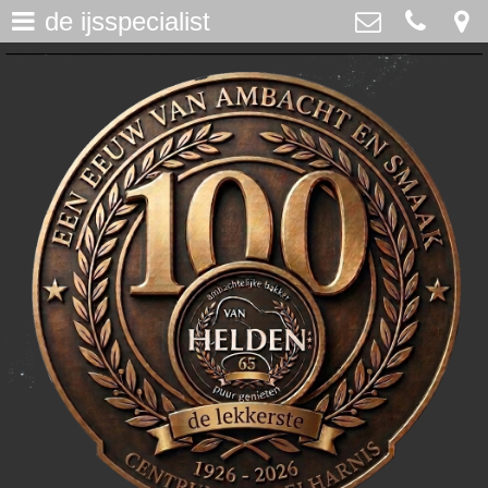
de ijsspecialist
assortiment
>
Bakker Van Helden
Westdijk 12, Middelharnis
home
0187-482065
>
info@bakkervanhelden.nl
nieuws
>
lunchroom
>
de ijsspecialist
>
flakkeecialiteiten
>
skitaart
>
webshop
>