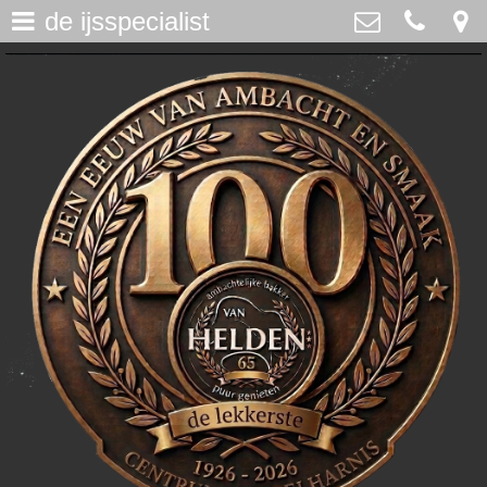
de ijsspecialist
assortiment
>
Bakker Van Helden
Westdijk 12, Middelharnis
home
0187-482065
>
info@bakkervanhelden.nl
nieuws
>
lunchroom
>
de ijsspecialist
>
flakkeecialiteiten
>
skitaart
>
webshop
>