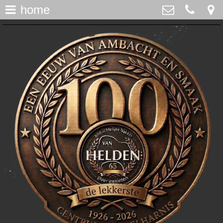
home
assortiment
>
Bakker Van Helden
Westdijk 12, Middelharnis
home
0187-482065
>
info@bakkervanhelden.nl
nieuws
>
lunchroom
>
de ijsspecialist
>
flakkeecialiteiten
>
skitaart
>
webshop
>