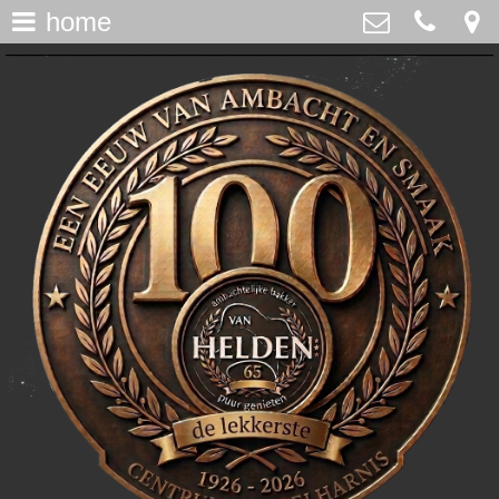
home
assortiment
>
Bakker Van Helden
Westdijk 12, Middelharnis
home
0187-482065
>
info@bakkervanhelden.nl
nieuws
>
lunchroom
>
de ijsspecialist
>
flakkeecialiteiten
>
skitaart
>
webshop
>