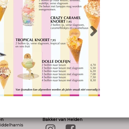
IJSCOUPES
site
© 202
en
Bakker van Helden
iddelharnis