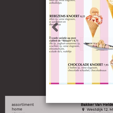
assortiment
Bakker Van Held
home
Westdijk 12, M