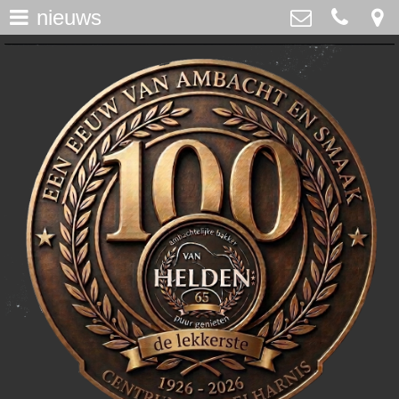
nieuws
assortiment
>
Bakker Van Helden
Westdijk 12, Middelharnis
home
0187-482065
>
info@bakkervanhelden.nl
nieuws
>
lunchroom
>
de ijsspecialist
>
flakkeecialiteiten
>
skitaart
>
webshop
>