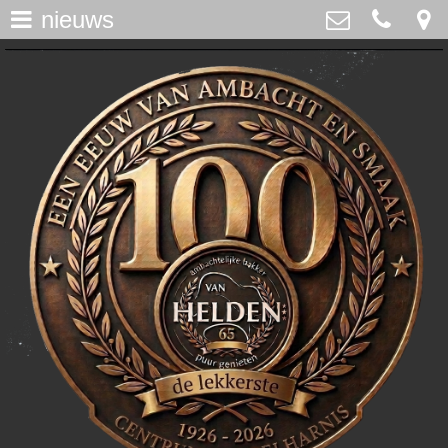
nieuws
assortiment
>
Bakker Van Helden
Westdijk 12, Middelharnis
home
0187-482065
>
info@bakkervanhelden.nl
nieuws
>
lunchroom
>
de ijsspecialist
>
flakkeecialiteiten
>
skitaart
>
webshop
>