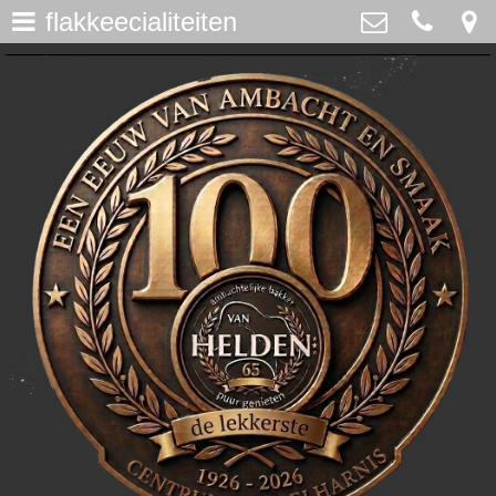
flakkeecialiteiten
assortiment
>
Bakker Van Helden
Westdijk 12, Middelharnis
home
0187-482065
>
info@bakkervanhelden.nl
nieuws
>
lunchroom
>
de ijsspecialist
>
flakkeecialiteiten
>
skitaart
>
webshop
>