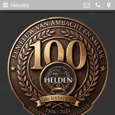
nieuws
assortiment
>
Bakker Van Helden
Westdijk 12, Middelharnis
home
0187-482065
>
info@bakkervanhelden.nl
nieuws
>
lunchroom
>
de ijsspecialist
>
flakkeecialiteiten
>
skitaart
>
webshop
>