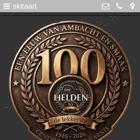
skitaart
assortiment
>
Bakker Van Helden
Westdijk 12, Middelharnis
home
0187-482065
>
info@bakkervanhelden.nl
nieuws
>
lunchroom
>
de ijsspecialist
>
flakkeecialiteiten
>
skitaart
>
webshop
>